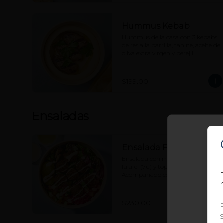
Hummus Kebab
Hummus de la casa con 3 kebabs 
de res a la parrilla, tahine, aceite de 
oliva extra virgen y perejil, 
acompañado de nuestro pan pita.
$199.00
Ensaladas
Ensalada Falafel
Ensalada con mix de lechugas, 
falafel (7u) y toppings a elección. 
Acompañado con salsa tahine y 
vinagreta cítrica aparte.
$230.00