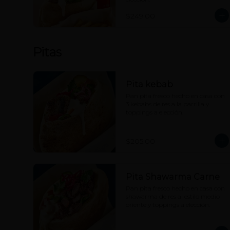
$249.00
Pitas
Pita kebab
Pan pita fresco hecho en casa con 
3 kebabs de res a la parrilla y 
toppings a elección.
$205.00
Pita Shawarma Carne
Pan pita fresco hecho en casa con 
shawarma de res al estilo medio 
oriente y toppings a elección.