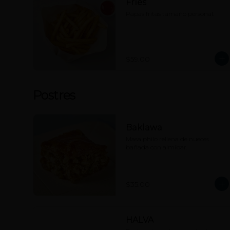
Fries
Papas fritas tamaño personal.
$59.00
Postres
Baklawa
Masa philo rellena de nueces 
bañada con almíbar.
$35.00
HALVA