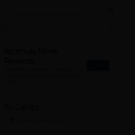
Login
PIDE AQUÍ
NOSOTROS
COBERTURA
do
Acumula
Nimis
Rewards
Únete
Regístrate, gana puntos con tus
compras y canjealos por productos
y más
Tu Carrito
¿Dónde quieres pedir?