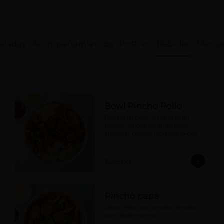
aladas
Acompañamientos
Postres
Bebidas
Merca
Bowl Pincho Pollo
Pincho de pollo, arroz jazmín 
blanco, cebolla caramelizada, 
ensalada pepino, jitomate, cebolla 
y hierbas, hummus, tahine y 
picante a elección.
$219.00
Pincho papa
Papas fritas con pincho de pollo 
parrillado encima.