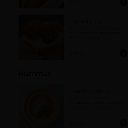
$209.00
Pita Milanesa
Pan pita fresco hecho en casa con 
milanesa de pechuga de pollo y 
toppings a elección.
$199.00
Hummus
Hummus Clásico
Hummus de la casa con 
garbanzos, tahine, aceite de oliva 
extra virgen y perejil, acompañado 
de nuestro pan pita.
$145.00