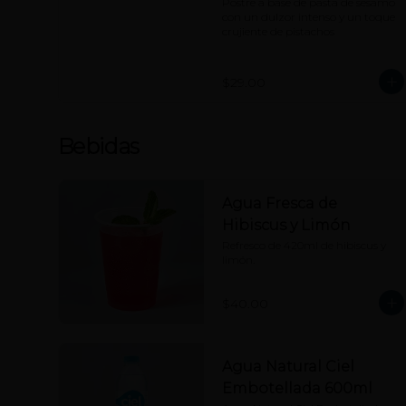
Postre a base de pasta de sésamo 
con un dulzor intenso y un toque 
crujiente de pistachos
$29.00
Bebidas
Agua Fresca de
Hibiscus y Limón
Refresco de 420ml de hibiscus y 
limón.
$40.00
Agua Natural Ciel
Embotellada 600ml