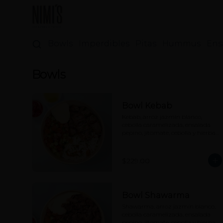
Bowls
Imperdibles
Pitas
Hummus
Ens
Bowls
Bowl Kebab
Kebab, arroz jazmín blanco, 
cebolla caramelizada, ensalada 
pepino, jitomate, cebolla y hierbas, 
hummus, tahine y picante a 
elección.
$229.00
Bowl Shawarma
Shawarma, arroz jazmín blanco, 
cebolla caramelizada, ensalada 
pepino, jitomate, cebolla y hierbas, 