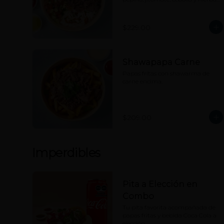
hummus, tahine y picante a 
elección.
$229.00
Shawapapa Carne
Papas fritas con shawarma de 
carne encima.
$209.00
Imperdibles
Pita a Elección en
Combo
Tu pita favorita acompañada de 
papas fritas y bebida Coca Cola a 
elección.