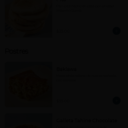
Pan pita hecho en casa por unidad 
(Máximo 5und)
$25.00
Postres
Baklawa
Masa philo rellena de nueces bañada 
con almíbar.
$35.00
Galleta Tahine Chocolate
Galleta de tahine con trozos de 