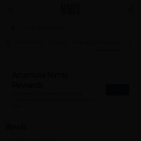
Abrir menu de navegación
Logi
¿Dónde quieres pedir?
compañamientos
Postres
Bebidas
Mercado
Acumula
Nimis
Rewards
Únete
Regístrate, gana puntos con tus
compras y canjealos por productos y
más
Bowls