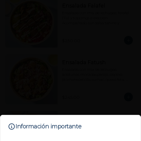
Ensalada Falafel
Ensalada con mix de lechugas, falafel 
(7u) y toppings a elección. 
Acompañado con salsa tahine y 
vinagreta cítrica aparte.
$230.00
Ensalada Fatush
Ensalada con mix de lechugas, 
aceitunas moradas,perejil, pepino, 
jitomate,cebolla sumac, queso feta, 
pita chips con zaatar y vinagreta 
cítrica aparte.
$245.00
Ensalada Pincho de Pollo
Información importante
Parrillado
Ensalada con mix de lechugas, pincho 
de pollo parrillado y toppings a 