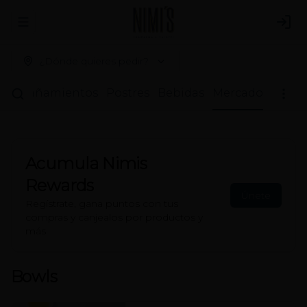
Abrir menu de navegación
Logi
¿Dónde quieres pedir?
compañamientos
Postres
Bebidas
Mercado
Acumula
Nimis
Rewards
Únete
Regístrate, gana puntos con tus
compras y canjealos por productos y
más
Bowls