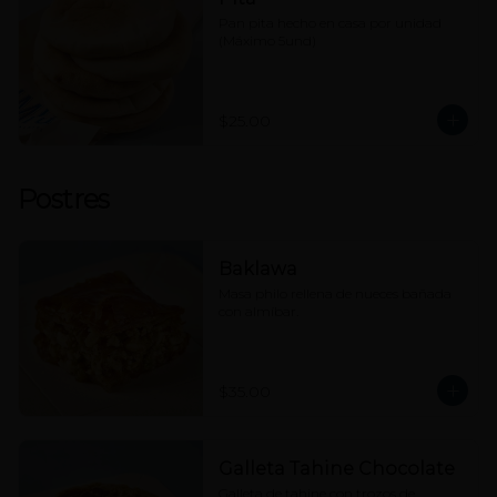
Pan pita hecho en casa por unidad 
(Máximo 5und)
$25.00
Postres
Baklawa
Masa philo rellena de nueces bañada 
con almíbar.
$35.00
Galleta Tahine Chocolate
Galleta de tahine con trozos de 