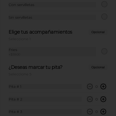
Con servilletas
Sin servilletas
Elige tus acompañamientos
Opcional
Seleccione 1
Fries
Conócenos
+
$59.00
Ubicación
¿Deseas marcar tu pita?
Opcional
Términos y condiciones
Seleccione 5
Política de privacidad
Pita # 1
0
Redes sociales
Pita # 2
0
Instagram
Facebook
Pita # 3
0