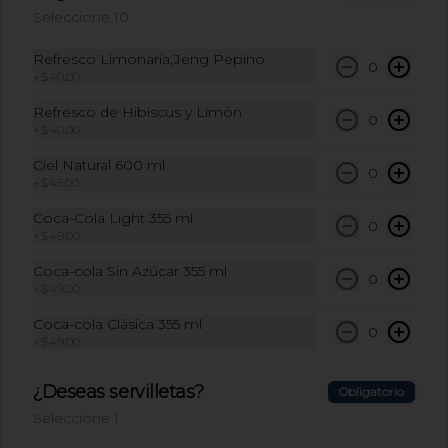
Seleccione 10
Topo Chico 600 ml
Refresco Limonaria,Jeng Pepino
0
Topo Chico 600 ml
+
$40.00
Refresco de Hibiscus y Limón
0
+
$40.00
$59.00
Ciel Natural 600 ml
0
+
$45.00
Coca-Cola Light 355 ml.
Mercado
0
+
$49.00
Coca-cola Sin Azúcar 355 ml
0
+
$49.00
Paquete de Pitas x 5und
Paquete de 5 panes pita frescos hechos 
Coca-cola Clásica 355 ml
en casa.
0
+
$49.00
¿Deseas servilletas?
Obligatorio
$105.00
Seleccione 1