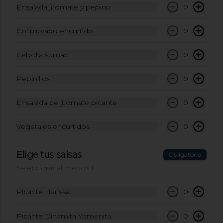
Ensalada jitomate y pepino
0
Agua Natural Ciel
Col morado encurtido
0
Embotellada 600ml
Agua Natural Ciel Embotellada
Cebolla sumac
0
$45.00
Pepinillos
0
Ensalada de jitomate picante
0
Coca-Cola Light 355 ml
Coca-Cola Light 355 ml
Vegetales encurtidos
0
Elige tus salsas
Obligatorio
$49.00
Seleccione al menos 1
Picante Harissa.
0
Coca-Cola Original 355ml
Coca-Cola Original 355ml
Picante Dinamita Yemenita.
0