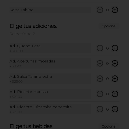
Salsa Tahine.
0
$49.00
Elige tus adiciones.
Opcional
Seleccione 2
Coca-Cola Sin Azúcar 355
ml
Ad. Queso Feta
0
+
$60.00
Coca-Cola Sin Azúcar 355 ml
Ad. Aceitunas moradas
0
+
$35.00
$49.00
Ad. Salsa Tahine extra
0
+
$25.00
Sidral lata 355 ml
Ad. Picante Harissa
0
+
$21.00
Sidral lata 355 ml
Ad. Picante Dinamita Yenemita
0
+
$21.00
$50.00
Elige tus bebidas
Opcional