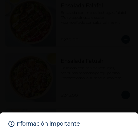
Ensalada Falafel
Ensalada con mix de lechugas, falafel 
(7u) y toppings a elección. 
Acompañado con salsa tahine y 
vinagreta cítrica aparte.
$230.00
Ensalada Fatush
Ensalada con mix de lechugas, 
aceitunas moradas,perejil, pepino, 
jitomate,cebolla sumac, queso feta, 
pita chips con zaatar y vinagreta 
cítrica aparte.
$245.00
Ensalada Pincho de Pollo
Información importante
Parrillado
Ensalada con mix de lechugas, pincho 
de pollo parrillado y toppings a 