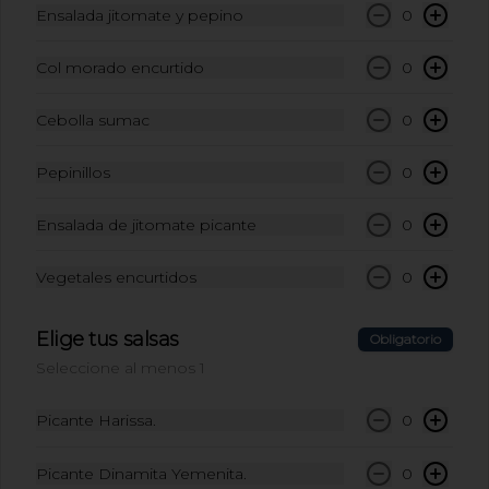
Ensalada jitomate y pepino
0
Agua Natural Ciel
Col morado encurtido
0
Embotellada 600ml
Agua Natural Ciel Embotellada
Cebolla sumac
0
$45.00
Pepinillos
0
Ensalada de jitomate picante
0
Coca-Cola Light 355 ml
Coca-Cola Light 355 ml
Vegetales encurtidos
0
Elige tus salsas
Obligatorio
$49.00
Seleccione al menos 1
Picante Harissa.
0
Coca-Cola Original 355ml
Coca-Cola Original 355ml
Picante Dinamita Yemenita.
0