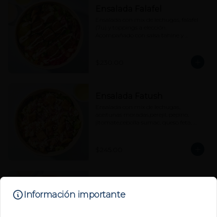
Ensalada Falafel
Ensalada con mix de lechugas, falafel 
(7u) y toppings a elección. 
Acompañado con salsa tahine y 
vinagreta cítrica aparte.
$230.00
Ensalada Fatush
Ensalada con mix de lechugas, 
aceitunas moradas,perejil, pepino, 
jitomate,cebolla sumac, queso feta, 
pita chips con zaatar y vinagreta 
cítrica aparte.
$245.00
Ensalada Pincho de Pollo
Información importante
Parrillado
Ensalada con mix de lechugas, pincho 
de pollo parrillado y toppings a 