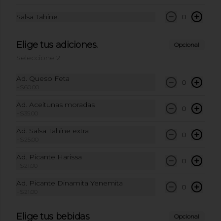
Salsa Tahine.
0
$49.00
Elige tus adiciones.
Opcional
Seleccione 2
Coca-Cola Sin Azúcar 355
ml
Ad. Queso Feta
0
+
$60.00
Coca-Cola Sin Azúcar 355 ml
Ad. Aceitunas moradas
0
+
$35.00
$49.00
Ad. Salsa Tahine extra
0
+
$25.00
Sidral lata 355 ml
Ad. Picante Harissa
0
+
$21.00
Sidral lata 355 ml
Ad. Picante Dinamita Yenemita
0
+
$21.00
$50.00
Elige tus bebidas
Opcional