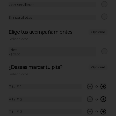
Con servilletas
Sin servilletas
Elige tus acompañamientos
Opcional
Seleccione 1
Fries
Conócenos
+
$59.00
Ubicación
¿Deseas marcar tu pita?
Opcional
Términos y condiciones
Seleccione 5
Política de privacidad
Pita # 1
0
Redes sociales
Pita # 2
0
Instagram
Facebook
Pita # 3
0