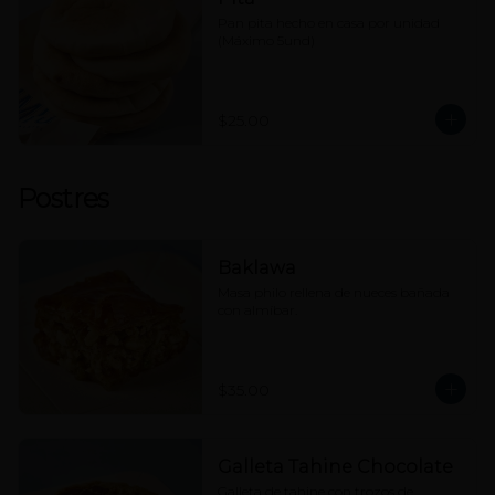
Pan pita hecho en casa por unidad 
(Máximo 5und)
$25.00
Postres
Baklawa
Masa philo rellena de nueces bañada 
con almíbar.
$35.00
Galleta Tahine Chocolate
Galleta de tahine con trozos de 