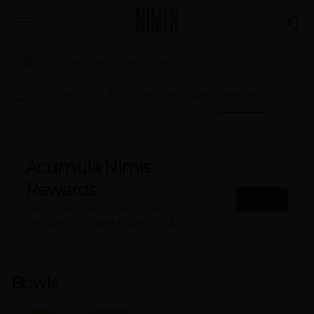
Abrir menu de navegación
Logi
¿Dónde quieres pedir?
compañamientos
Postres
Bebidas
Mercado
Acumula
Nimis
Rewards
Únete
Regístrate, gana puntos con tus
compras y canjealos por productos y
más
Bowls