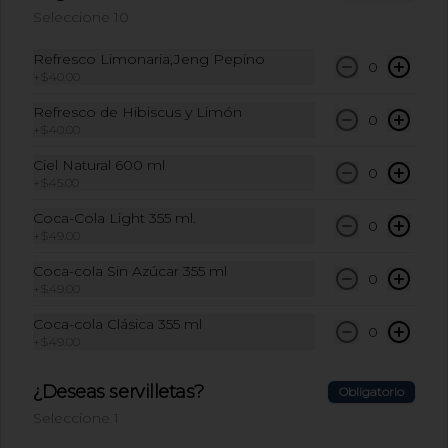
Seleccione 10
Topo Chico 600 ml
Refresco Limonaria,Jeng Pepino
0
Topo Chico 600 ml
+
$40.00
Refresco de Hibiscus y Limón
0
+
$40.00
$59.00
Ciel Natural 600 ml
0
+
$45.00
Coca-Cola Light 355 ml.
Mercado
0
+
$49.00
Coca-cola Sin Azúcar 355 ml
0
+
$49.00
Paquete de Pitas x 5und
Paquete de 5 panes pita frescos hechos 
Coca-cola Clásica 355 ml
en casa.
0
+
$49.00
¿Deseas servilletas?
Obligatorio
$105.00
Seleccione 1