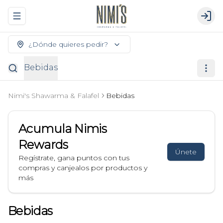
Abrir menu de navegación
Logi
¿Dónde quieres pedir?
Bebidas
Nimi's Shawarma & Falafel
Bebidas
Acumula
Nimis
Rewards
Únete
Regístrate, gana puntos con tus
compras y canjealos por productos y
más
Bebidas