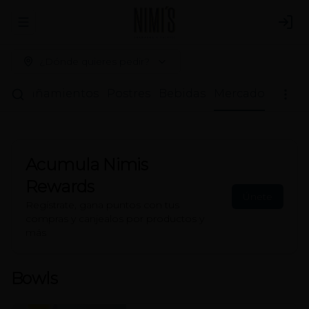
Abrir menu de navegación
Logi
¿Dónde quieres pedir?
compañamientos
Postres
Bebidas
Mercado
Acumula
Nimis
Rewards
Únete
Regístrate, gana puntos con tus
compras y canjealos por productos y
más
Bowls