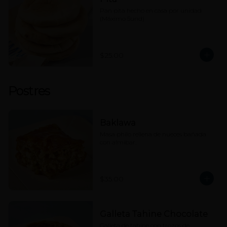
Pan pita hecho en casa por unidad 
(Máximo 5und)
$25.00
Postres
Baklawa
Masa philo rellena de nueces bañada 
con almíbar.
$35.00
Galleta Tahine Chocolate
Galleta de tahine con trozos de 