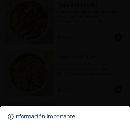
Ensalada Falafel
Ensalada con mix de lechugas, falafel 
(7u) y toppings a elección. 
Acompañado con salsa tahine y 
vinagreta cítrica aparte.
$230.00
Ensalada Fatush
Ensalada con mix de lechugas, 
aceitunas moradas,perejil, pepino, 
jitomate,cebolla sumac, queso feta, 
pita chips con zaatar y vinagreta 
cítrica aparte.
$245.00
Ensalada Pincho de Pollo
Información importante
Parrillado
Ensalada con mix de lechugas, pincho 
de pollo parrillado y toppings a 