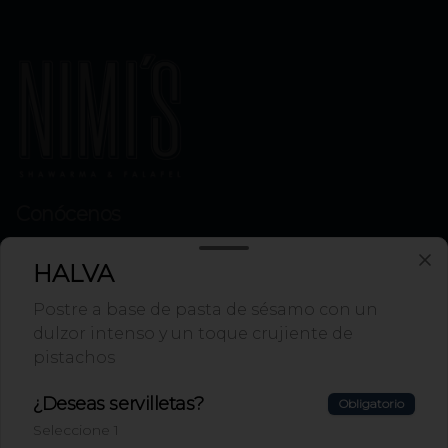
Conócenos
Ubicación
HALVA
Términos y condiciones
Postre a base de pasta de sésamo con un
Política de privacidad
dulzor intenso y un toque crujiente de
Redes sociales
pistachos
Instagram
¿Deseas servilletas?
Obligatorio
Facebook
Seleccione 1